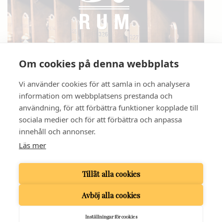
Om cookies på denna webbplats
VÅRA RUM
Vi använder cookies för att samla in och analysera
information om webbplatsens prestanda och
användning, för att förbättra funktioner kopplade till
sociala medier och för att förbättra och anpassa
innehåll och annonser.
GRAND HOTELL HÖRNAN
Läs mer
BANGÅRDSGATAN 1 | 753 20 UPPSALA
TELEFON
018 - 13 93 80
| E-POST:
INFO@GRANDHOTELLHORNAN.COM
Tillåt alla cookies
Avböj alla cookies
Inställningar för cookies