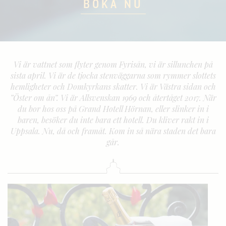
BOKA NU
Vi är vattnet som flyter genom Fyrisån, vi är sillunchen på
sista april. Vi är de tjocka stenväggarna som rymmer slottets
hemligheter och Domkyrkans skatter. Vi är Västra sidan och
”Öster om ån”. Vi är Allsvenskan 1969 och återtåget 2017. När
du bor hos oss på Grand Hotell Hörnan, eller slinker in i
baren, besöker du inte bara ett hotell. Du kliver rakt in i
Uppsala. Nu, då och framåt. Kom in så nära staden det bara
går.