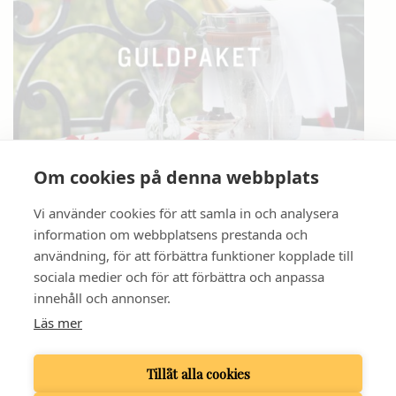
Om cookies på denna webbplats
GULDPAKET
Vi använder cookies för att samla in och analysera
information om webbplatsens prestanda och
användning, för att förbättra funktioner kopplade till
sociala medier och för att förbättra och anpassa
innehåll och annonser.
GRAND HOTELL HÖRNAN
Läs mer
BANGÅRDSGATAN 1 | 753 20 UPPSALA
TELEFON
018 - 13 93 80
| E-POST:
INFO@GRANDHOTELLHORNAN.COM
Tillåt alla cookies